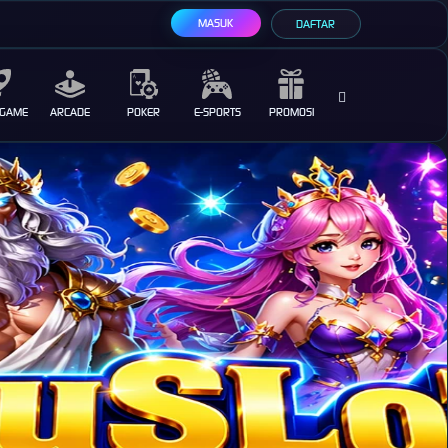
MASUK
DAFTAR
 GAME
ARCADE
POKER
E-SPORTS
PROMOSI