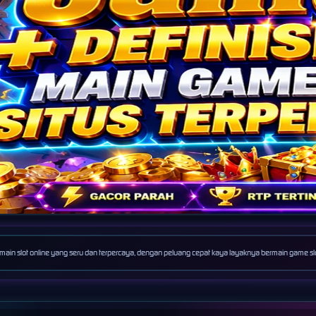
 slot online yang seru dan terpercaya, dengan peluang cepat kaya layaknya bermain game slot be