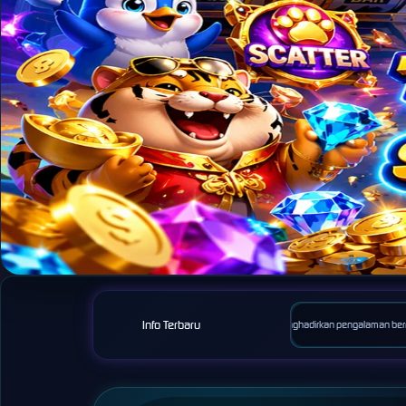
Info Terbaru
ain Game Slot Bersama Situs Terpercaya Sekarang
JamuSLoT menghadirkan pengalaman bermain