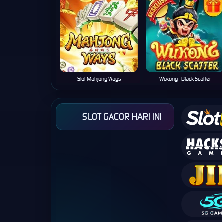
Slot Mahjong Ways
Wukong - Black Scatter
SLOT GACOR HARI INI