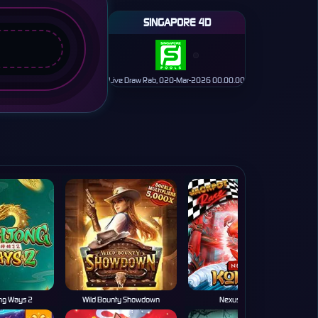
SINGAPORE 4D
Live Draw Rab, 020-Mar-2026 00.00.00
ng Ways 2
Wild Bounty Showdown
Nexus Koi Gate