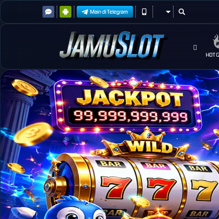
Main di Telegram
HOT 