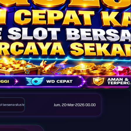
Jum, 20-Mar-2026 00.00
rsama situs terbaik pilihan para pemain saat ini.
JamuSLoT + Definisi Cepat Kaya Main Ga