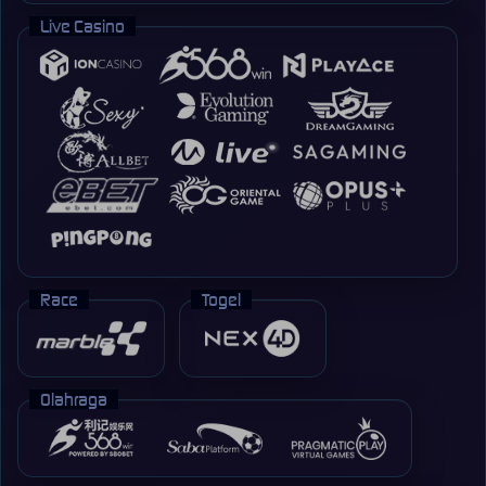
Live Casino
Race
Togel
Olahraga