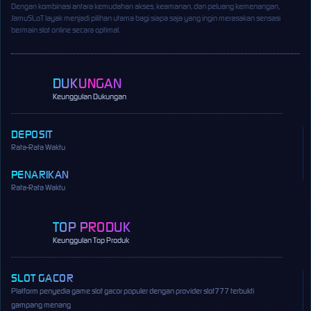
Dengan kombinasi antara kemudahan akses, keamanan, dan peluang kemenangan,
JamuSLoT layak menjadi pilihan utama bagi siapa saja yang ingin merasakan sensasi
bermain slot online secara optimal.
DUKUNGAN
Keunggulan Dukungan
DEPOSIT
Rata-Rata Waktu
PENARIKAN
Rata-Rata Waktu
TOP PRODUK
Keunggulan Top Produk
SLOT GACOR
Platform penyedia game slot gacor populer dengan provider slot777 terbukti
gampang menang