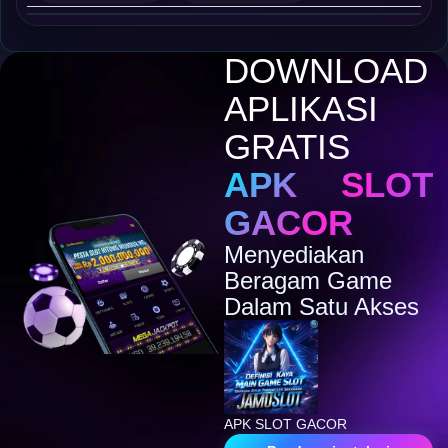
DOWNLOAD
APLIKASI
GRATIS
APK SLOT
GACOR
Menyediakan
Beragam Game
Dalam Satu Akses
APK SLOT GACOR