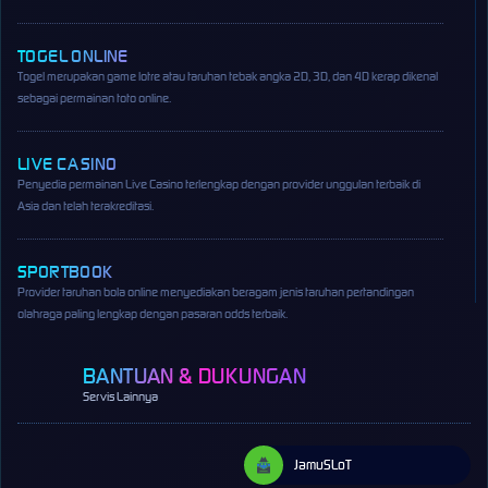
TOGEL ONLINE
Togel merupakan game lotre atau taruhan tebak angka 2D, 3D, dan 4D kerap dikenal
sebagai permainan toto online.
LIVE CASINO
Penyedia permainan Live Casino terlengkap dengan provider unggulan terbaik di
Asia dan telah terakreditasi.
SPORTBOOK
Provider taruhan bola online menyediakan beragam jenis taruhan pertandingan
olahraga paling lengkap dengan pasaran odds terbaik.
BANTUAN & DUKUNGAN
Servis Lainnya
JamuSLoT