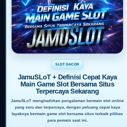
SLOT GACOR
JamuSLoT + Definisi Cepat Kaya
Main Game Slot Bersama Situs
Terpercaya Sekarang
JamuSLoT menghadirkan pengalaman bermain slot online
yang seru dan terpercaya, dengan peluang cepat kaya
layaknya bermain game slot bersama situs terbaik pilihan
para pemain saat ini.