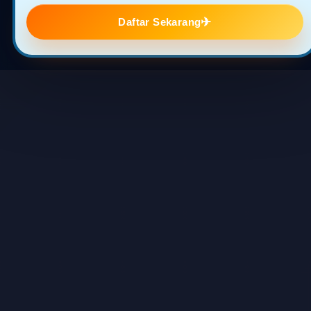
Daftar Sekarang