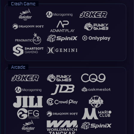
Crash Game
Arcade