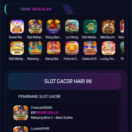
GAME UNGGULAN
Sweet Bonanza Super Scatter
Slot Mahjong Wins 3 – Black Scatter
Sticky Bandits Thunder Rail
Le Viking
Slot Mahjong Ways 2
Wild Bounty Showdown
Slot Mahjong Ways
Wukong - Black Scatter
Bang Slot Gacor 1000
Fortune Gems
Gates of Olympus Super Scatter
Lucky Twins Nexus
The Cryp
SLOT GACOR HARI INI
PEMENANG SLOT GACOR
Charizard0006
IDR
88,880,000.00
Mahjong Wins 3 – Black Scatter
Lucario0448