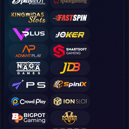
Mahjong Wins 3 – Black Scatter
Darkrai0491
IDR
9,580,000.00
Mahjong Wins 3 – Black Scatter
Arceus0493
IDR
8,442,000.00
Mahjong Wins 3 – Black Scatter