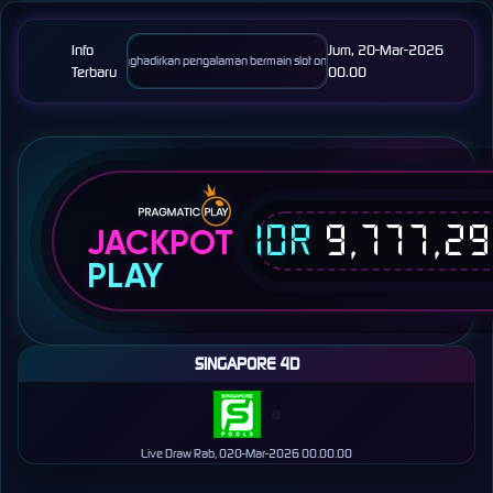
Info
Jum, 20-Mar-2026
arang
JamuSLoT menghadirkan pengalaman bermain slot online yang seru dan terpercaya, deng
Terbaru
00.00
IDR
9,777,2
JACKPOT
PLAY
SINGAPORE 4D
Live Draw Rab, 020-Mar-2026 00.00.00