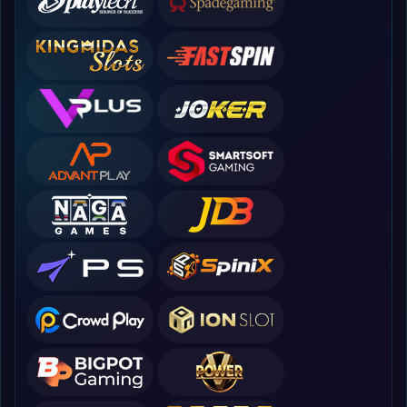
Mahjong Wins 3 – Black Scatter
Darkrai0491
IDR
9,580,000.00
Mahjong Wins 3 – Black Scatter
Arceus0493
IDR
8,442,000.00
Mahjong Wins 3 – Black Scatter