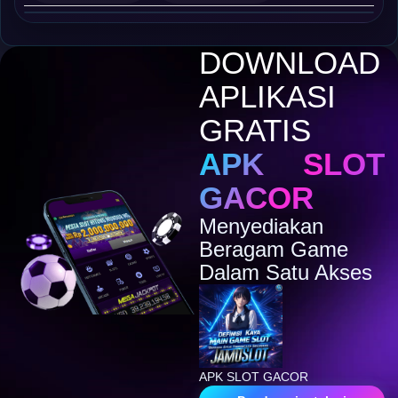
DOWNLOAD
APLIKASI
GRATIS
APK SLOT
GACOR
Menyediakan
Beragam Game
Dalam Satu Akses
APK SLOT GACOR