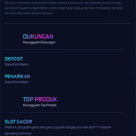
Dengan kombinasi antara kemudahan akses, keamanan, dan peluang kemenangan,
JamuSLoT layak menjadi pilihan utama bagi siapa saja yang ingin merasakan sensasi
bermain slot online secara optimal.
DUKUNGAN
Keunggulan Dukungan
DEPOSIT
Rata-Rata Waktu
PENARIKAN
Rata-Rata Waktu
TOP PRODUK
Keunggulan Top Produk
SLOT GACOR
Platform penyedia game slot gacor populer dengan provider slot777 terbukti
gampang menang