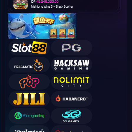
IDR
49,248,000.00
Mahjong Wins 3 – Black Scatter
pikachu0025
IDR
46,590,000.00
Mahjong Wins 3 – Black Scatter
Gengar0094
IDR
40,859,000.00
Mahjong Wins 3 – Black Scatter
Mewtwo0150
IDR
19,808,000.00
Mahjong Wins 3 – Black Scatter
Ho-Oh0250
IDR
17,700,000.00
Mahjong Wins 3 – Black Scatter
Rayquaza0384
IDR
12,644,000.00
Mahjong Wins 3 – Black Scatter
Deoxys0386
IDR
12,356,000.00