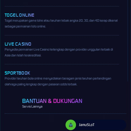
TOGEL ONLINE
Togel merupakan game lotre atau taruhan tebak angka 2D, 3D, dan 4D kerap dikenal
sebagai permainan toto online.
LIVE CASINO
Penyedia permainan Live Casino terlengkap dengan provider unggulan terbaik di
Asia dan telah terakreditasi.
SPORTBOOK
Provider taruhan bola online menyediakan beragam jenis taruhan pertandingan
olahraga paling lengkap dengan pasaran odds terbaik.
BANTUAN & DUKUNGAN
Servis Lainnya
JamuSLoT