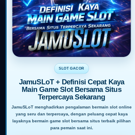
SLOT GACOR
JamuSLoT + Definisi Cepat Kaya
Main Game Slot Bersama Situs
Terpercaya Sekarang
JamuSLoT menghadirkan pengalaman bermain slot online
yang seru dan terpercaya, dengan peluang cepat kaya
layaknya bermain game slot bersama situs terbaik pilihan
para pemain saat ini.