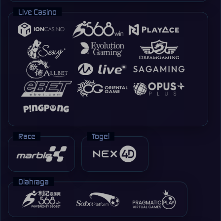
Live Casino
Race
Togel
Olahraga