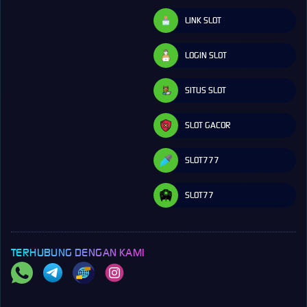
LINK SLOT
LOGIN SLOT
SITUS SLOT
SLOT GACOR
SLOT777
SLOT77
TERHUBUNG DENGAN KAMI